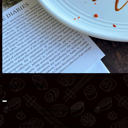
ролл Тиго
270 г
рис черный, нори, икра Масаго, авокадо, огурец, крвектки
тигровые, сыр творожный, соус ТомЯм, соус Унаги,
воздушный рис
Комплектация: соевый соус 50мл, васаби 10г, имбирь 15г